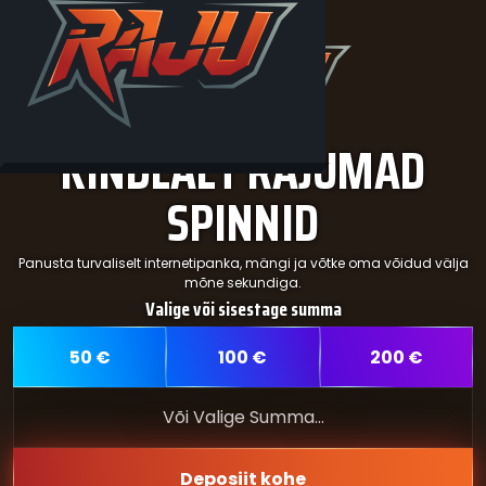
KINDLALT RAJUMAD
SPINNID
Panusta turvaliselt internetipanka, mängi ja võtke oma võidud välja
mõne sekundiga.
Valige või sisestage summa
50
€
100
€
200
€
Deposiit kohe