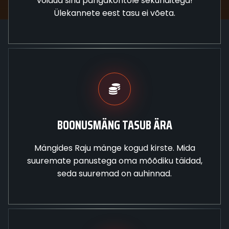
võidud sinu pangakontole sekunditega!
Ülekannete eest tasu ei võeta.
BOONUSMÄNG TASUB ÄRA
Mängides Raju mänge kogud kirste. Mida
suuremate panustega oma mõõdiku täidad,
seda suuremad on auhinnad.