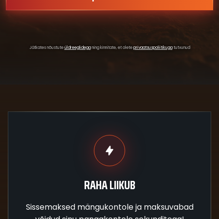
Jätkates nõustute
üldreeglidega
ning kinnitate, et olete
privaatsuspoliitikuga
tutvunud
RAHA LIIKUB
Sissemaksed mängukontole ja maksuvabad