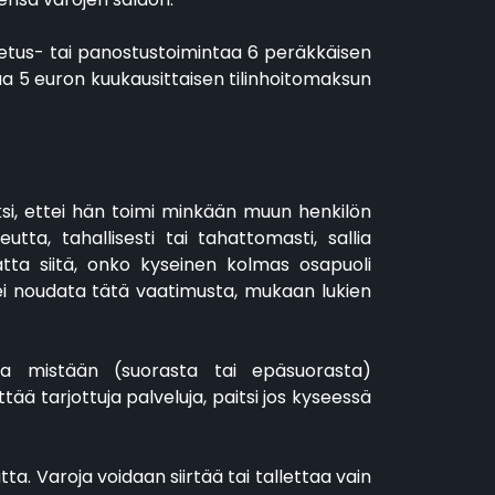
 talletus- tai panostustoimintaa 6 peräkkäisen
ttaa 5 euron kuukausittaisen tilinhoitomaksun
ksi, ettei hän toimi minkään muun henkilön
utta, tahallisesti tai tahattomasti, sallia
tta siitä, onko kyseinen kolmas osapuoli
a ei noudata tätä vaatimusta, mukaan lukien
sa mistään (suorasta tai epäsuorasta)
tää tarjottuja palveluja, paitsi jos kyseessä
tta. Varoja voidaan siirtää tai tallettaa vain