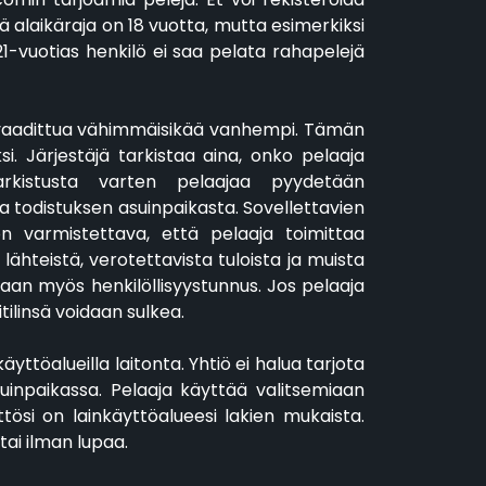
sä alaikäraja on 18 vuotta, mutta esimerkiksi
21-vuotias henkilö ei saa pelata rahapelejä
a vaadittua vähimmäisikää vanhempi. Tämän
. Järjestäjä tarkistaa aina, onko pelaaja
Tarkistusta varten pelaajaa pyydetään
a todistuksen asuinpaikasta. Sovellettavien
n varmistettava, että pelaaja toimittaa
 lähteistä, verotettavista tuloista ja muista
etaan myös henkilöllisyystunnus. Jos pelaaja
tilinsä voidaan sulkea.
äyttöalueilla laitonta. Yhtiö ei halua tarjota
asuinpaikassa. Pelaaja käyttää valitsemiaan
tösi on lainkäyttöalueesi lakien mukaista.
tai ilman lupaa.