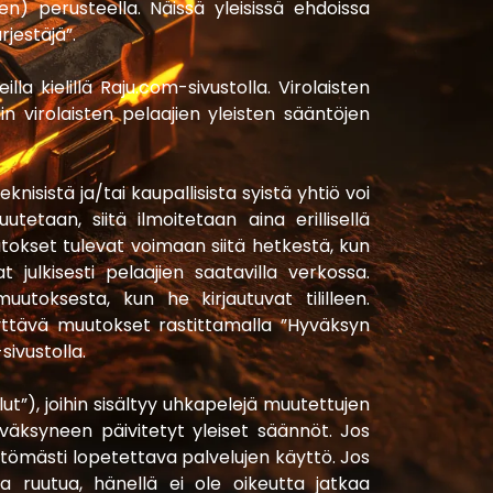
n) perusteella. Näissä yleisissä ehdoissa
rjestäjä”.
eilla kielillä Raju.com-sivustolla. Virolaisten
uin virolaisten pelaajien yleisten sääntöjen
nisistä ja/tai kaupallisista syistä yhtiö voi
tetaan, siitä ilmoitetaan aina erillisellä
utokset tulevat voimaan siitä hetkestä, kun
t julkisesti pelaajien saatavilla verkossa.
muutoksesta, kun he kirjautuvat tililleen.
yttävä muutokset rastittamalla ”Hyväksyn
sivustolla.
lut”), joihin sisältyy uhkapelejä muutettujen
väksyneen päivitetyt yleiset säännöt. Jos
ttömästi lopetettava palvelujen käyttö. Jos
a ruutua, hänellä ei ole oikeutta jatkaa