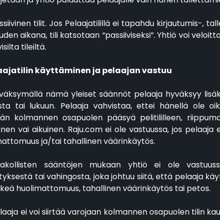
ssiivinen tilit. Jos Pelaajatilillä ei tapahdu kirjautumis-,
den aikana, tili katsotaan “passiiviseksi”. Yhtiö voi veloi
isilta tileiltä.
aajatilin käyttäminen ja pelaajan vastuu
Hyväksymällä nämä yleiset säännöt pelaaja hyväksyy lisä
ta tai lukuun. Pelaaja vahvistaa, ettei hänellä ole oike
än kolmannen osapuolen pääsyä pelitililleen, riippuma
inen vai aikuinen. Raju.com ei ole vastuussa, jos pelaaj
attomuus ja/tai tahallinen väärinkäytös.
Pakollisten sääntöjen mukaan yhtiö ei ole vastuus
ksestä tai vahingosta, joka johtuu siitä, että pelaaja käyt
keä huolimattomuus, tahallinen väärinkäytös tai petos.
elaaja ei voi siirtää varojaan kolmannen osapuolen tilin kau