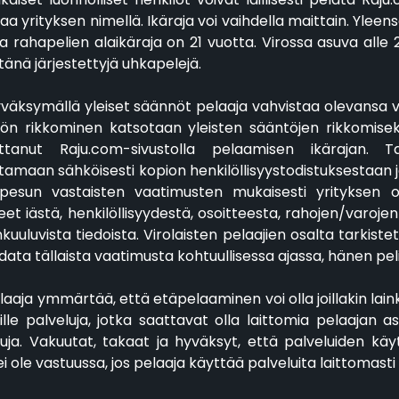
aa yrityksen nimellä. Ikäraja voi vaihdella maittain. Yleen
a rahapelien alaikäraja on 21 vuotta. Virossa asuva alle 
tänä järjestettyjä uhkapelejä.
Hyväksymällä yleiset säännöt pelaaja vahvistaa olevans
ön rikkominen katsotaan yleisten sääntöjen rikkomiseksi
ttanut Raju.com-sivustolla pelaamisen ikärajan. 
tamaan sähköisesti kopion henkilöllisyystodistuksestaan j
pesun vastaisten vaatimusten mukaisesti yrityksen o
eet iästä, henkilöllisyydestä, osoitteesta, rahojen/varojen
kuuluvista tiedoista. Virolaisten pelaajien osalta tarkist
data tällaista vaatimusta kohtuullisessa ajassa, hänen peli
elaaja ymmärtää, että etäpelaaminen voi olla joillakin laink
ille palveluja, jotka saattavat olla laittomia pelaajan 
uja. Vakuutat, takaat ja hyväksyt, että palveluiden käyt
ei ole vastuussa, jos pelaaja käyttää palveluita laittomasti 