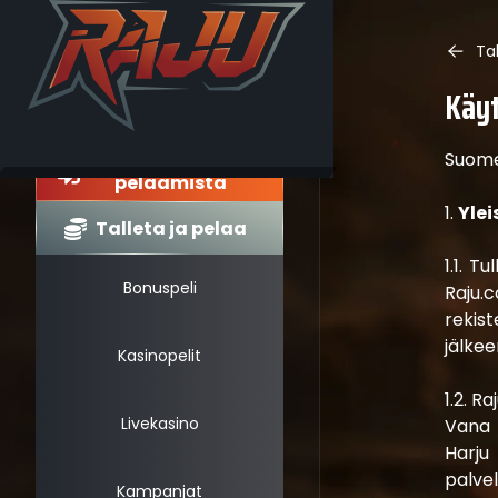
Ta
Käy
Suomen
Jatka
pelaamista
1.
Yle
Talleta ja pelaa
1.1. T
Bonuspeli
Raju.
rekis
jälke
Kasinopelit
1.2. R
Livekasino
Vana L
Harju
palvel
Kampanjat