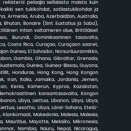
rekisteröi pelaajia sellaisista maista kuin
aikki sen tukikohdat, sotilastukikohdat ja
ina, Armenia, Aruba, Azerbaidžan, Australia,
 Bhutan, Bonaire (Sint Eustatius ja Saba),
iläinen Intian valtameren alue, Brittiläiset
aso, Burundi, Dominikaaninen tasavalta,
ca, Costa Rica, Curaçao, Curaçaon saaret,
ajan Guinea, El Salvador, Norsunluurannikko,
, Gabon, Gambia, Ghana, Gibraltar, Grenada,
uatemala, Guinea, Guinea-Bissau, Guyana,
ntillit, Honduras, Hong Kong, Hong Kongon
k, Iran, Italia, Jamaika, Jordania, Jemen,
an, Kenia, Kamerun, Kypros, Kazakstan,
on demokraattinen kansantasavalta, Kongon
on, Libya, Liettua, Libanon, Libya, Libya,
Liettua, Lesotho, Libya, Länsi-Sahara, Etelä-
, Alankomaat, Makedonia, Malesia, Malesia,
ia, Mauritius, Mayotte, Meksiko, Mikronesia,
nmar, Namibia, Nauru, Nepal, Nicaragua,