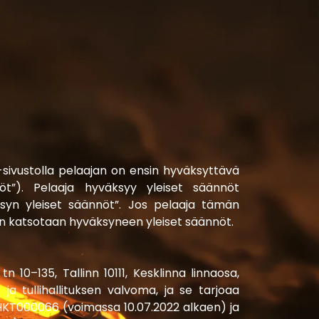
m-sivustolla pelaajan on ensin hyväksyttävä
öt”). Pelaaja hyväksyy yleiset säännöt
ksyn yleiset säännöt”. Jos pelaaja tämän
en katsotaan hyväksyneen yleiset säännöt.
 10–135, Tallinn 10111, Kesklinna linnaosa,
ja tullihallituksen valvoma, ja se tarjoaa
 HKT000066 (voimassa 10.07.2022 alkaen) ja