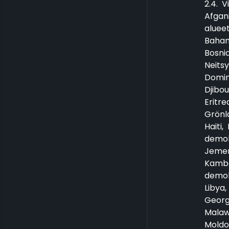
2.4. V
Afgani
alueet
Baham
Bosnia
Neits
Domin
Djibou
Eritre
Grönl
Haiti
demok
Jemen
Kambo
demokr
Libya,
Georg
Malawi
Moldo