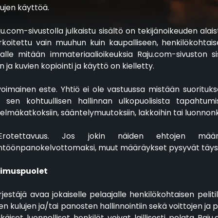
ujen käyttöä.
aju.com-sivustolla julkaistu sisältö on tekijänoikeuden alais
rkoitettu vain muuhun kuin kaupalliseen, henkilökohtai
alle mitään immateriaalioikeuksia Raju.com-sivuston sisä
n ja kuvien kopiointi ja käyttö on kielletty.
ivoimainen este. Yhtiö ei ole vastuussa mistään suorituks
u sen kohtuullisen hallinnan ulkopuolisista tapahtum
telmäkatkoksiin, sääntelymuutoksiin, lakkoihin tai luonnon
Erotettavuus. Jos jokin näiden ehtojen mää
ntöönpanokelvottomaksi, muut määräykset pysyvät täysi
imuspuolet
ärjestäjä avaa jokaiselle pelaajalle henkilökohtaisen pelitil
vien kulujen ja/tai panosten hallinnointiin sekä voittojen j
ikäiset luonnolliset henkilöt voivat laillisesti pelata Raj