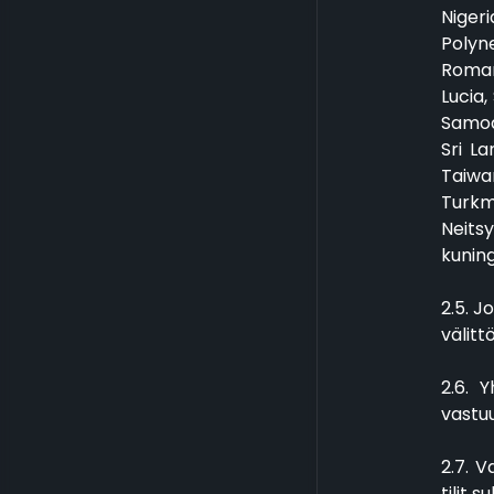
Nigeri
Polyne
Romani
Lucia,
Samoa,
Sri La
Taiwa
Turkm
Neitsy
kuning
2.5. J
välittö
2.6. 
vastuu
2.7. V
tilit 