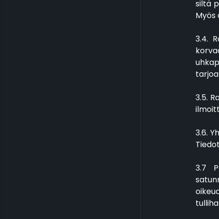
siltä 
Myös d
3.4. 
korva
uhkape
tarjo
3.5. R
ilmoit
3.6. Y
Tiedot
3.7 P
satun
oikeud
tullih