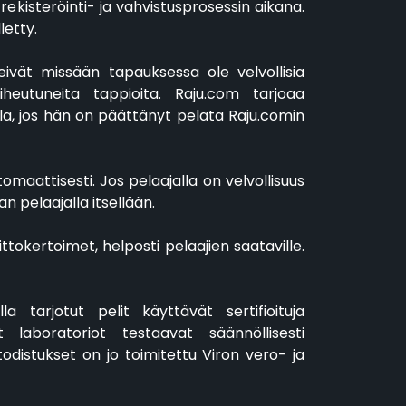
ilin rekisteröinti- ja vahvistusprosessin aikana.
letty.
eivät missään tapauksessa ole velvollisia
heutuneita tappioita. Raju.com tarjoaa
lla, jos hän on päättänyt pelata Raju.comin
tomaattisesti. Jos pelaajalla on velvollisuus
n pelaajalla itsellään.
oittokertoimet, helposti pelaajien saataville.
a tarjotut pelit käyttävät sertifioituja
 laboratoriot testaavat säännöllisesti
odistukset on jo toimitettu Viron vero- ja