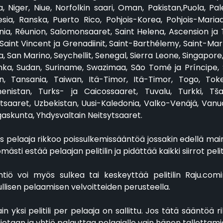
a, Niger, Niue, Norfolkin saari, Oman, Pakistan,Puola, Pa
sia, Ranska, Puerto Rico, Pohjois-Korea, Pohjois-Mariaan
a, Réunion, Salomonsaaret, Saint Helena, Ascension ja Tr
 Saint Vincent ja Grenadiinit, Saint-Barthélemy, Saint-Mar
 San Marino, Seychellit, Senegal, Sierra Leone, Singapore,
nka, Sudan, Suriname, Swazimaa, São Tomé ja Príncipe, Sy
n, Tansania, Taiwan, Itä-Timor, Itä-Timor, Togo, Toke
enistan, Turks- ja Caicossaaret, Tuvalu, Turkki, Tša
tsaaret, Uzbekistan, Uusi-Kaledonia, Valko-Venäjä, Vanua
askunta, Yhdysvaltain Neitsytsaaret.
os pelaaja rikkoo poissulkemissääntöä jossakin edellä main
mästi estää pelaajan pelitilin ja pidättää kaikki siirrot pelitilil
Yhtiö voi myös sulkea tai keskeyttää pelitilin Raju.co
llisen pelaamisen velvoitteiden perusteella.
ain yksi pelitili per pelaaja on sallittu. Jos tätä sääntöä 
suljetaan ja yhtiö palauttaa pelaajalle vain hänen tallettam