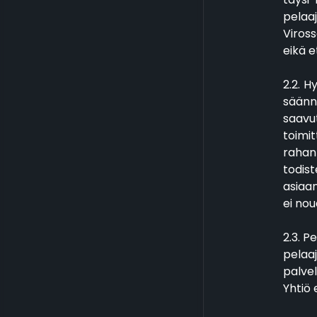
pelaaj
Viross
eikä e
2.2. 
säänn
saavu
toimit
rahan
todist
asiaan
ei nou
2.3. P
pelaaj
palvel
Yhtiö 