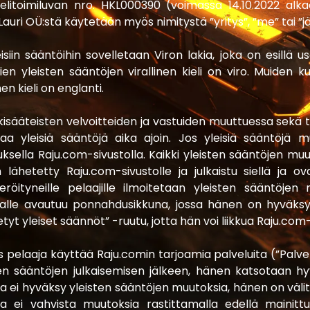
elitoimiluvan nro. HKL000390 (voimassa 14.10.2022 alkae
auri OÜ:stä käytetään myös nimitystä ”yritys”, ”me” tai ”jä
leisiin sääntöihin sovelletaan Viron lakia, joka on esillä us
ien yleisten sääntöjen virallinen kieli on viro. Muiden k
nen kieli on englanti.
akisääteisten velvoitteiden ja vastuiden muuttuessa sekä tek
aa yleisiä sääntöjä aika ajoin. Jos yleisiä sääntöjä muu
uksella Raju.com-sivustolla. Kaikki yleisten sääntöjen mu
lähetetty Raju.com-sivustolle ja julkaistu siellä ja ova
teröityneille pelaajille ilmoitetaan yleisten sääntöjen 
jalle avautuu ponnahdusikkuna, jossa hänen on hyväks
etyt yleiset säännöt” -ruutu, jotta hän voi liikkua Raju.com-
os pelaaja käyttää Raju.comin tarjoamia palveluita (”Palve
ten sääntöjen julkaisemisen jälkeen, hänen katsotaan hy
a ei hyväksy yleisten sääntöjen muutoksia, hänen on väli
ja ei vahvista muutoksia rastittamalla edellä mainittu