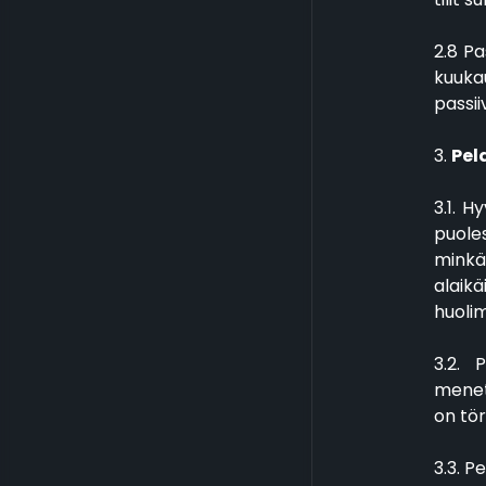
2.8 Pa
kuukau
passiiv
3.
Pel
3.1. 
puoles
minkä
alaikä
huolim
3.2. 
menety
on tör
3.3. P