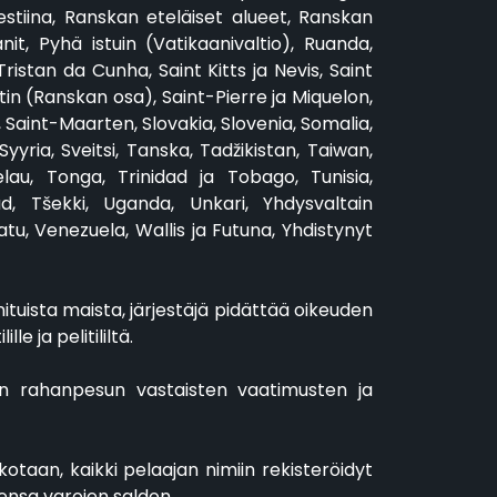
lestiina, Ranskan eteläiset alueet, Ranskan
it, Pyhä istuin (Vatikaanivaltio), Ruanda,
istan da Cunha, Saint Kitts ja Nevis, Saint
tin (Ranskan osa), Saint-Pierre ja Miquelon,
 Saint-Maarten, Slovakia, Slovenia, Somalia,
yria, Sveitsi, Tanska, Tadžikistan, Taiwan,
lau, Tonga, Trinidad ja Tobago, Tunisia,
d, Tšekki, Uganda, Unkari, Yhdysvaltain
tu, Venezuela, Wallis ja Futuna, Yhdistynyt
ituista maista, järjestäjä pidättää oikeuden
le ja pelitililtä.
min rahanpesun vastaisten vaatimusten ja
rikotaan, kaikki pelaajan nimiin rekisteröidyt
iensa varojen saldon.