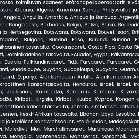
irossa toimiluvan saaneet etärahapelioperaattorit eivät 
stan, Albania, Algeria, Amerikan Samoa, Yhdysvallat ja k
, Angola, Anguilla, Antarktis, Antigua ja Barbuda, Argenti
a, Bangladesh, Barbados, Belgia, Belize, Benin, Bermuda,
 ja Hertsegovina, Botswana, Botswana, Bouvet-saari, Britt
ytsaaret, Bulgaria, Burkina Faso, Burundi, Burkina F
ikaaninen tasavalta, Cookinsaaret, Costa Rica, Costa Ri
ti, Dominikaaninen tasavalta, Ecuador, Egypti, Päiväntasa
a, Etiopia, Falklandinsaaret, Fidži, Färsaaret, Färsaaret
anti, Guadeloupe, Guyana, Guadeloupe, Guayana, Guam, G
, Heard, Espanja, Alankomaiden Antillit, Alankomaiden A
raattinen kansantasavalta, Honduras, Israel, Israel, Ira
, Joulusaari, Kambodža, Kamerun, Kamerun, Kazakst
dža, Kiribati, Kirgisia, Kiribati, Kuuba, Kypros, Kong
aattinen kansantasavalta, Jemen, Zimbabwe, Latvia, Liban
 Jemen, Keski-Afrikan tasavalta, Libanon, Libya, Lesotho, 
ia ja Eteläiset Sandwichsaaret, Etelä-Sudan, Madagaskar
, Malediivit, Mali, Marshallinsaaret, Martinique, Mauritan
va, Mongolia, Montenegro, Montserrat, Mosambik, Mya