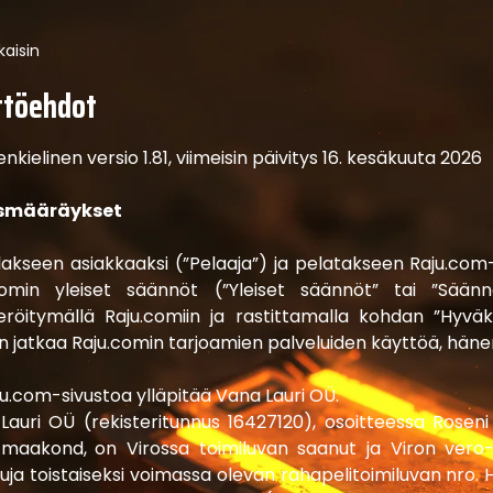
kaisin
ttöehdot
kielinen versio 1.81, viimeisin päivitys 16. kesäkuuta 2026
ismääräykset
ullakseen asiakkaaksi (”Pelaaja”) ja pelatakseen Raju.co
comin yleiset säännöt (”Yleiset säännöt” tai ”Säänn
teröitymällä Raju.comiin ja rastittamalla kohdan ”Hyvä
en jatkaa Raju.comin tarjoamien palveluiden käyttöä, hän
aju.com-sivustoa ylläpitää Vana Lauri OÜ.
auri OÜ (rekisteritunnus 16427120), osoitteessa Roseni tn
 maakond,
on Virossa toimiluvan saanut ja Viron vero- 
uja toistaiseksi voimassa olevan rahapelitoimiluvan nro.