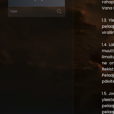
rahap
Vana L
1.3. Y
pelaaj
viralli
1.4. L
muutt
ilmoit
ne on 
Rekis
Pelaa
päivit
1.5. J
yleis
pelaaj
pelaa