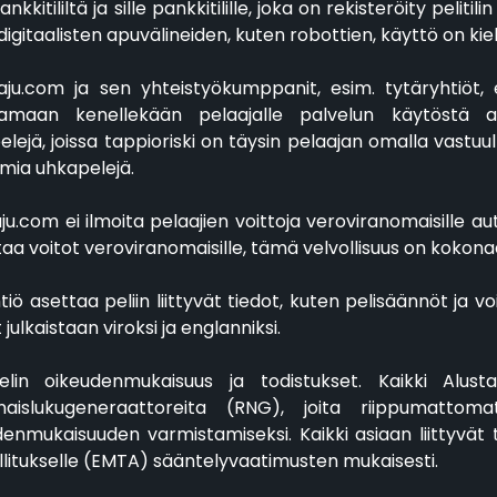
pankkitililtä ja sille pankkitilille, joka on rekisteröity pelit
igitaalisten apuvälineiden, kuten robottien, käyttö on kiel
Raju.com ja sen yhteistyökumppanit, esim. tytäryhtiöt, 
amaan kenellekään pelaajalle palvelun käytöstä ai
lejä, joissa tappioriski on täysin pelaajan omalla vastuu
amia uhkapelejä.
aju.com ei ilmoita pelaajien voittoja veroviranomaisille au
taa voitot veroviranomaisille, tämä velvollisuus on kokonaa
htiö asettaa peliin liittyvät tiedot, kuten pelisäännöt ja v
 julkaistaan viroksi ja englanniksi.
elin oikeudenmukaisuus ja todistukset. Kaikki Alustall
naislukugeneraattoreita (RNG), joita riippumattomat
enmukaisuuden varmistamiseksi. Kaikki asiaan liittyvät t
allitukselle (EMTA) sääntelyvaatimusten mukaisesti.