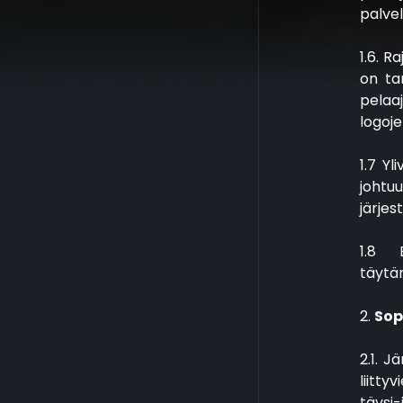
palvel
1.6. R
on ta
pelaaj
logoje
1.7 Yl
johtu
järjes
1.8 
täytä
2.
Sop
2.1. J
liitty
täysi-