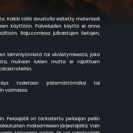
ta. Kaikki tällä sivustolla esitetty materiaali
seen käyttöön. Palveluiden käyttö ei anna
ltöön. Raju.comissa julkaistujen tietojen,
en laiminlyönnistä tai viivästymisestä, joka
ista, mukaan lukien mutta ei rajoittuen
katastrofeihin.
räys todetaan pätemättömäksi tai
n voimassa.
in. Pelaajatili on tarkoitettu pelaajan peliin
a palautusten maksamiseen järjestäjältä. Vain
u.comin tarjoamia pelejä. Et voi rekisteröidä