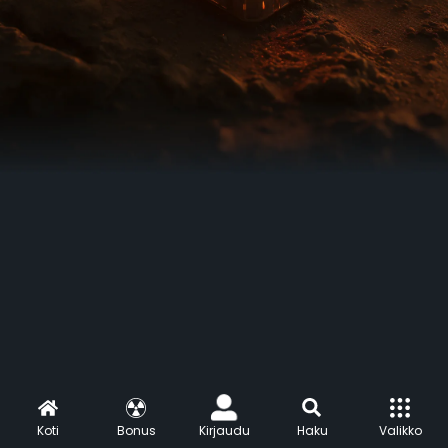
Koti
Bonus
Kirjaudu
Haku
Valikko