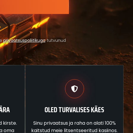
te
privaatsuspoliitikuga
tutvunud
ÄRA
OLED TURVALISES KÄES
kirste.
Sinu privaatsus ja raha on alati 100%
ga oma
kaitstud meie litsentseeritud kasiinos.