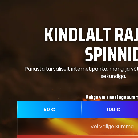
KINDLALT R
SPINNI
Panusta turvaliselt internetipanka, mängi ja v
sekundiga.
Valige või sisestage sum
50
€
100
€