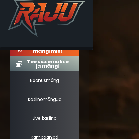
Jätka
mängimist
Tee sissemakse
ja mängi
Boonusmäng
Kasiinomängud
Live kasiino
Kampaaniad