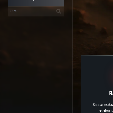
R
Sissemaks
maksuv