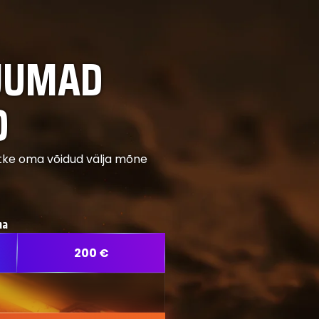
AJUMAD
D
õtke oma võidud välja mõne
ma
200
€