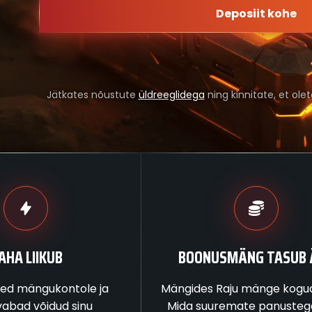
Deposiit kohe
Jätkates nõustute
üldreeglidega
ning kinnitate, et ole
AHA LIIKUB
BOONUSMÄNG TASUB 
ed mängukontole ja
Mängides Raju mänge kogud 
abad võidud sinu
Mida suuremate panuste